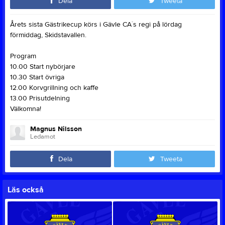
Dela
Tweeta
Årets sista Gästrikecup körs i Gävle CA´s regi på lördag
förmiddag, Skidstavallen.
Program
10.00 Start nybörjare
10.30 Start övriga
12.00 Korvgrillning och kaffe
13.00 Prisutdelning
Välkomna!
Magnus Nilsson
Ledamot
Dela
Tweeta
Läs också