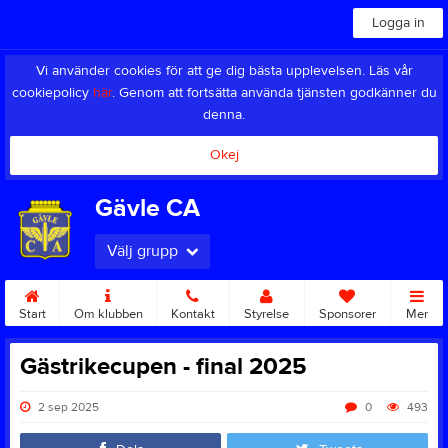
Logga in
Vi använder cookies för att ge dig bästa upplevelsen. Läs vår
cookiepolicy
här
. Genom att fortsätta använda tjänsten godkänner du
denna.
Okej
Gävle CA
Välj grupp
Start
Om klubben
Kontakt
Styrelse
Sponsorer
Mer
Gästrikecupen - final 2025
2 sep 2025
0
493