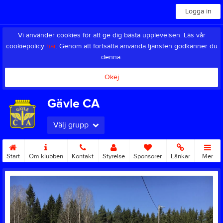
Logga in
Vi använder cookies för att ge dig bästa upplevelsen. Läs vår
cookiepolicy
här
. Genom att fortsätta använda tjänsten godkänner du
denna.
Okej
Gävle CA
Välj grupp
Start
Om klubben
Kontakt
Styrelse
Sponsorer
Länkar
Mer