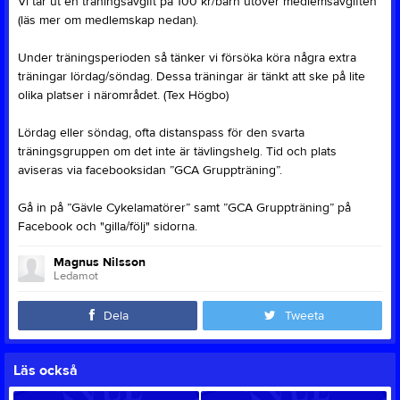
Vi tar ut en träningsavgift på 100 kr/barn utöver medlemsavgiften
(läs mer om medlemskap nedan).
Under träningsperioden så tänker vi försöka köra några extra
träningar lördag/söndag. Dessa träningar är tänkt att ske på lite
olika platser i närområdet. (Tex Högbo)
Lördag eller söndag, ofta distanspass för den svarta
träningsgruppen om det inte är tävlingshelg. Tid och plats
aviseras via facebooksidan ”GCA Gruppträning”.
Gå in på ”Gävle Cykelamatörer” samt ”GCA Gruppträning” på
Facebook och "gilla/följ" sidorna.
Magnus Nilsson
Ledamot
Dela
Tweeta
Läs också